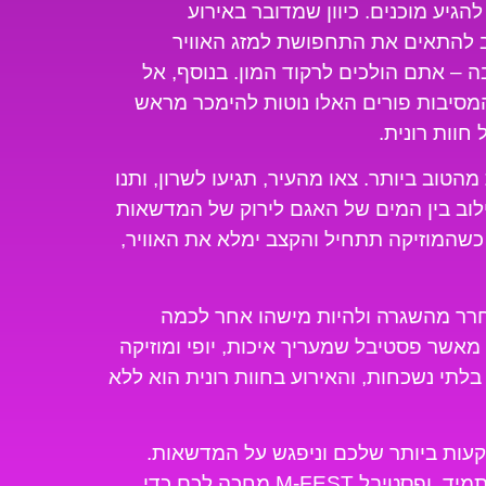
הגיע מוכנים. כיוון שמדובר באירוע
 להתאים את התחפושת למזג האוויר
ה – אתם הולכים לרקוד המון. בנוסף, אל
המסיבות פורים האלו נוטות להימכר מראש
חוות רונית.
 על פחות מהטוב ביותר. צאו מהעיר, תגיעו לשרון, ותנו
הישאב לקסם של M-FEST. השילוב בין המים של האגם לירוק של המדשאות
כשהמוזיקה תתחיל והקצב ימלא את האוויר,
תחרר מהשגרה ולהיות מישהו אחר לכמה
מאשר פסטיבל שמעריך איכות, יופי ומוזיקה
 2026 הולכות להיות בלתי נשכחות, והאירוע בחוות רונית הוא ללא
עות ביותר שלכם וניפגש על המדשאות.
החג הזה הולך להיות גדול, צבעוני ומרגש מתמיד, ופסטיבל M-FEST מחכה לכם כדי