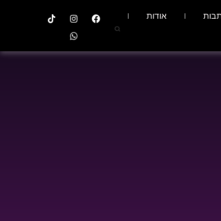
בות
אודות