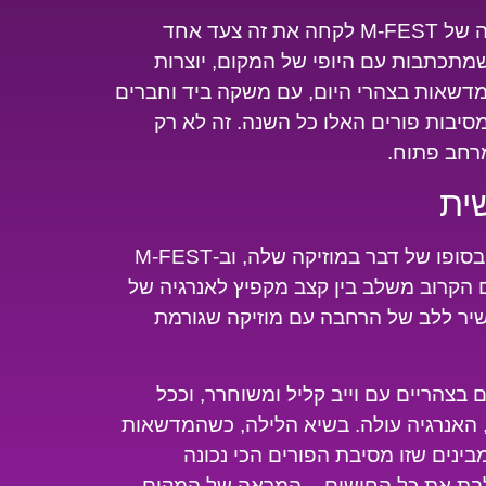
השנה, במסגרת אירועי פורים 2026, ההפקה של M-FEST לקחה את זה צעד אחד
תכתבות עם היופי של המקום, יוצרות
מדשאות בצהרי היום, עם משקה ביד וחברים
יבות פורים האלו כל השנה. זה לא רק
רחב פתוח.
שית
בליין ותיק יודע שכל מסיבה לפורים נמדדת בסופו של דבר במוזיקה שלה, וב-M-FEST
ם הקרוב משלב בין קצב מקפיץ לאנרגיה של
על החיבור הישיר ללב של הרחבה עם מוזיקה שגורמת
צהריים עם וייב קליל ומשוחרר, וככל
האנרגיה עולה. בשיא הלילה, כשהמדשאות
ינים שזו מסיבת הפורים הכי נכונה
לבת את כל החושים – המראה של המקום,