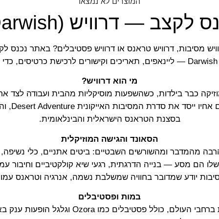
המוצרים לא נמצאו
ס לקצב — דרוויש (Darwish)
ויש מסיבות, דרוויש טראנס או דרוויש פסטיבלים? באתר נכנס 
ט.
מי הוא דרוויש?
זיקה כבר בילדות, כשהשפעות מוסיקליות מהבית ועבודה לצד אח
והדיג׳יי בשנ
בסצנת הטראנס הישראלית והבינלאומית.
הסאונד והגישה המוזיקלית
רבה מהמדבר ומהשורשים השבטיים: ביטים אתניים, כלי נשיפה,
יבות יודע שמדובר בחוויה שמשלבת נשמה, אנרגיה וטראנס עמוק
במות ופסטיבלים
דרוויש הופיע על במות מובילות ברחבי העולם, כולל