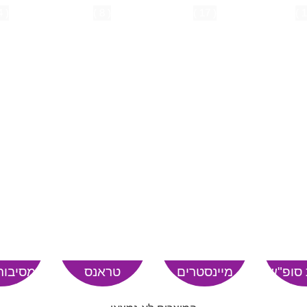
( 4 )
( 8 )
( 17 )
 סופ"ש
מיינסטרים
טראנס
מסיבות