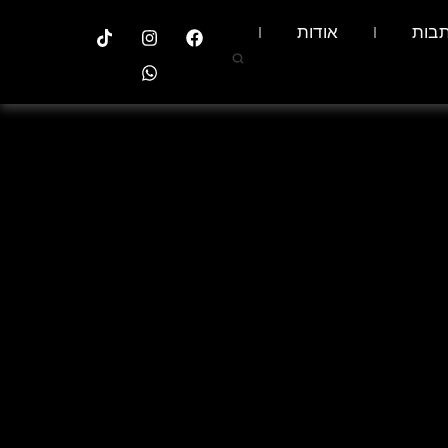
בות
אודות