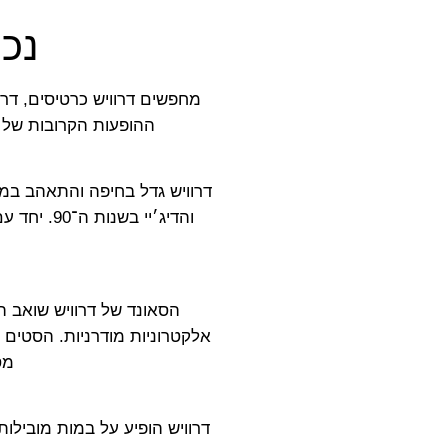
נכנ
מחפשים דרוויש כרטיסים, דרו
ההופעות הקרובות של Darwish — ליינאפים, תאריכים וקישורים לרכישת כרטיסים, כדי שלא תפספסו אף ס
דרוויש גדל בחיפה והתאהב במו
הסאונד של דרוויש שואב ה
מס