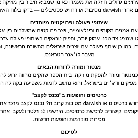
ועים גדולים חיזקה את מעמדו כאומן שמביא חיבור בין מוזיקה 
בלים — בדקו בלוח האירועים שלנו.
שיתופי פעולה ופרויקטים מיוחדים
ם אמנים מקומיים ובינלאומיים, ויצר פרויקטים שמשלבים בין אל
הוביל פרויקטים כמו Deep Dave שמציג צד טכנו עמוק יותר, והפיק טראקים בשיתופי
רה. כמו כן שיתף פעולה עם יוצרים ישראלים מהשורה הראשונה, ו
מעבר לז׳אנר הטראנס.
מנטור ומורה לדורות הבאים
 כמנטור ומורה להפקת מוזיקה. בית הספר שהקים מהווה זרוע לה
פיקים ודיג׳יים בישראל, והוא נחשב לדמות משפיעה בקהילה ה
כרטיסים והופעות ב"נכנס לקצב"
רוצים לוודא שלא תפספסו דרוויש כרטיסים או darwish מסיבות קרובות
יקומים וקישורים לרכישת כרטיסים. הירשמו לניוזלטר ולעקבו אח
מכירות מוקדמות והופעות חדשות.
לסיכום