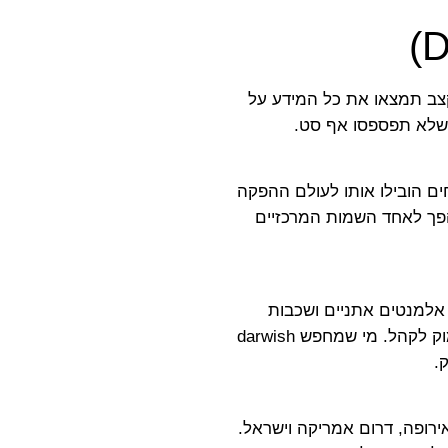
לקצב תמצאו את כל המידע על
ים הובילו אותו לעולם ההפקה
ות ה־90. יחד עם אחיו ייסד את סדרת המסיבות האייקונית Desert Adventure, והפך לאחד השמות המרכזיים
 אלמנטים אתניים ושכבות
אלקטרוניות מודרניות. הסטים שלו הם מסע — בנייה הדרגתית, רגעי שיא קולקטיביים וחיבור עמוק לקהל. מי שמחפש darwish
.
 פסטיבלים כמו Ozora וגלגל הופעות ענק באירופה, דרום אמריקה וישראל.