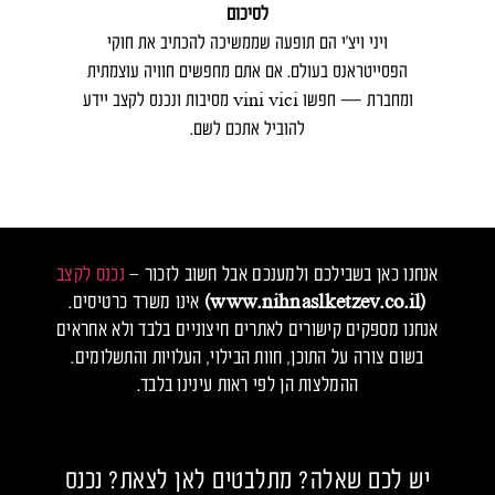
לסיכום
ויני ויצ׳י הם תופעה שממשיכה להכתיב את חוקי
הפסייטראנס בעולם. אם אתם מחפשים חוויה עוצמתית
ומחברת — חפשו vini vici מסיבות ונכנס לקצב יידע
להוביל אתכם לשם.
אנחנו כאן בשבילכם ולמענכם אבל חשוב לזכור –
נכנס לקצב
(www.nihnaslketzev.co.il)
אינו משרד כרטיסים.
אנחנו מספקים קישורים לאתרים חיצוניים בלבד ולא אחראים
בשום צורה על התוכן, חוות הבילוי, העלויות והתשלומים.
ההמלצות הן לפי ראות עינינו בלבד.
יש לכם שאלה? מתלבטים לאן לצאת? נכנס