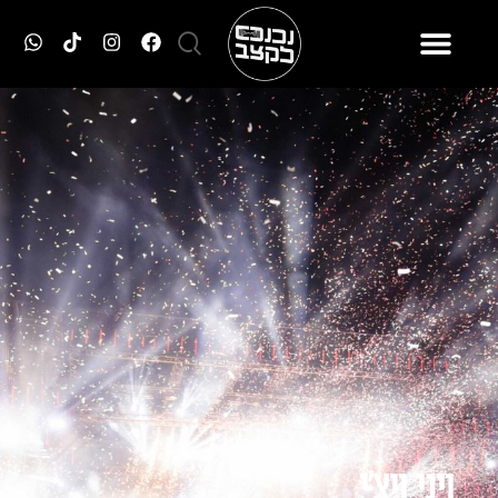
ויני ויצ׳י