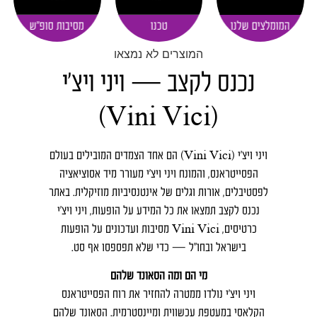
המומלצים שלנו
טכנו
מסיבות סופ"ש
המוצרים לא נמצאו
נכנס לקצב — ויני ויצ׳י
(Vini Vici)
ויני ויצ׳י (Vini Vici) הם אחד הצמדים המובילים בעולם
הפסייטראנס, והמונח ויני ויצ׳י מעורר מיד אסוציאציה
לפסטיבלים, אורות וגלים של אינטנסיביות מוזיקלית. באתר
נכנס לקצב תמצאו את כל המידע על הופעות, ויני ויצ׳י
כרטיסים, Vini Vici מסיבות ועדכונים על הופעות
בישראל ובחו״ל — כדי שלא תפספסו אף סט.
מי הם ומה הסאונד שלהם
ויני ויצ׳י נולדו ממטרה להחזיר את רוח הפסייטראנס
הקלאסי במעטפת עכשווית ומיינסטרמית. הסאונד שלהם