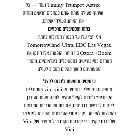
Timmy Trumpet, Astrix ועוד — כל
שיתוף פעולה פותח אותם לקהלים חדשים ומחזק
את המותג העולמי שלהם.
במות ופסטיבלים מרכזיים
ויני ויצ׳י עלו על הבמות הגדולות ביותר:
Tomorrowland, Ultra, EDC Las Vegas,
Boom ו‑Ozora בין היתר. הופעות אלו חיזקו את
מעמדם כפייבוריטים בפסטיבלים בינלאומיים, והסדר
הופעותיהם מושך קהלים מסביב לעולם.
כרטיסים והופעות ב"נכנס לקצב"
מחפשים ויני ויצ׳י כרטיסים או vini vici פסטיבלים
הקרובים? ב״נכנס לקצב״ תמצאו לוח הופעות מעודכן,
לינקים לרכישת כרטיסים, אזהרות על מכירות מוקדמות
והמלצות לאירוע. עקבו אחרי העדכונים והרשמו לניוזלטר
של נכנס לקצב כדי להבטיח מקום בכל מסיבה של Vini
Vici.