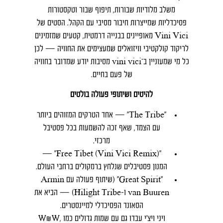
משלב מלודיות שבורות, תיפוף שבור וטקסטורות
פסיכדליות שמייצרות חיבור מסיבי עם הקהל. הסטים של
Vini Vici מאופיינים בבנייה דרמטית, קטעים שמזמינים
לריקוד קולקטיבי וויזואלים שמעצימים את החוויה — לכן
כל מי שמעוניין ב־vini vici מסיבות יודע שמדובר בחוויה
של פעם בחיים.
להיטים ושיתופי פעולה בולטים
“The Tribe” — אחד הטרקים המזוהים ביותר
עם הצמד, שאף זכה להשמעות בכל פסטיבל
מרכזי.
“Free Tibet (Vini Vici Remix)” —
המנון פסטיבלים שנלחץ ברמקולים ברחבי העולם.
“Great Spirit” (שיתוף פעולה עם Armin
van Buuren ו‑Hilight Tribe) — הביא את
הסאונד הפסיכדלי למיינסטרים.
ויני ויצ׳י עבדו גם עם שמות גדולים כמו W&W,