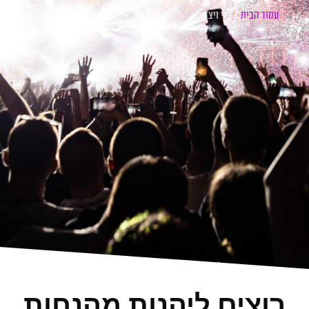
עמוד הבית
/ ויני ויצ׳י
רוצים ליהנות מהנחות