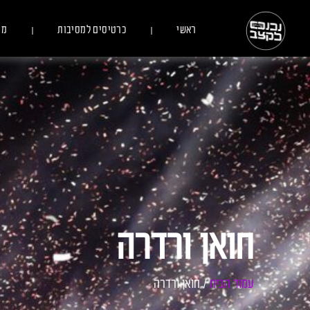
ראשי
כרטיסים למסיבות
מס
חואן ורדרה
עמוד הבית
/ חואן ורדרה