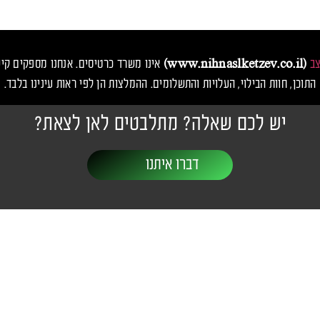
צב
(www.nihnaslketzev.co.il)
אינו משרד כרטיסים. אנחנו מספקים קיש
התוכן, חוות הבילוי, העלויות והתשלומים. ההמלצות הן לפי ראות עינינו בלבד.
יש לכם שאלה? מתלבטים לאן לצאת?
דברו איתנו
יבות ופסטיבלים
יצירת קשר
שעות פעילות: 24/7
ו
nihnaslketzev@gmail.com
אנס