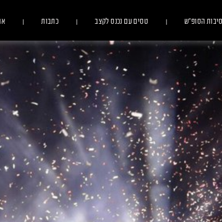
יבות הסופ״ש
טסים עם נכנס לקצב
כתבות
או