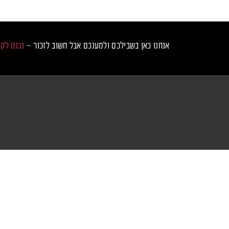
אנחנו כאן בשבילכם ולמענכם אבל חשוב לזכור –
נכנס לק
נכנס לקצב
מס
טכנ
ראשי
טר
כרטיסים למסיבות