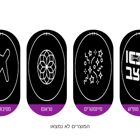
( 4 )
( 8 )
( 17 )
 סופ"ש
מיינסטרים
טראנס
מסיבות
המוצרים לא נמצאו