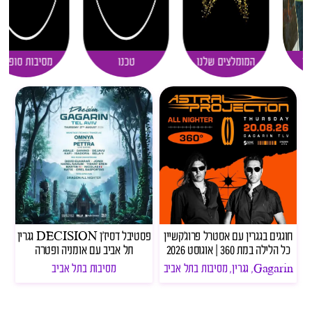
המומלצים שלנו
טכנו
מסיבות סופ"ש
חוגגים בגגרין עם אסטרל פרוג׳קשיין
פסטיבל דסיז'ן DECISION גגרין
כל הלילה במת 360 | אוגוסט 2026
תל אביב עם אומניה ופטרה
Gagarin
,
גגרין
,
מסיבות בתל אביב
מסיבות בתל אביב