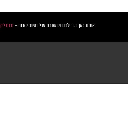
אנחנו כאן בשבילכם ולמענכם אבל חשוב לזכור –
נכנס לק
נכנס לקצב
מס
טכנ
ראשי
טר
כרטיסים למסיבות