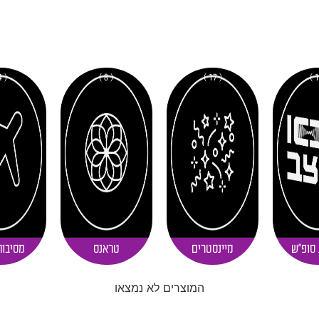
( 4 )
( 8 )
( 17 )
 סופ"ש
מיינסטרים
טראנס
מסיבות
המוצרים לא נמצאו