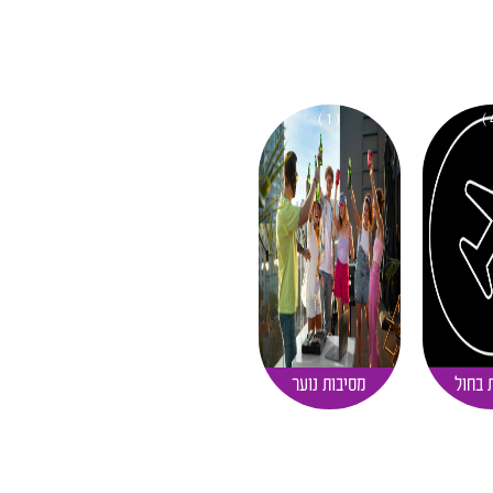
( 1 )
 בחול
מסיבות נוער