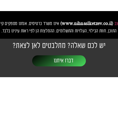
צב
(www.nihnaslketzev.co.il)
אינו משרד כרטיסים. אנחנו מספקים קיש
התוכן, חוות הבילוי, העלויות והתשלומים. ההמלצות הן לפי ראות עינינו בלבד.
יש לכם שאלה? מתלבטים לאן לצאת?
דברו איתנו
יבות ופסטיבלים
יצירת קשר
שעות פעילות: 24/7
ו
nihnaslketzev@gmail.com
אנס