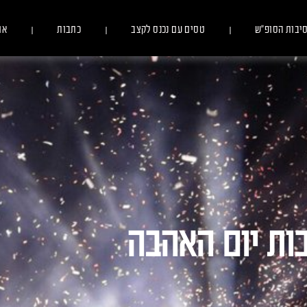
יבות הסופ״ש
טסים עם נכנס לקצב
כתבות
או
בות יום האהבה