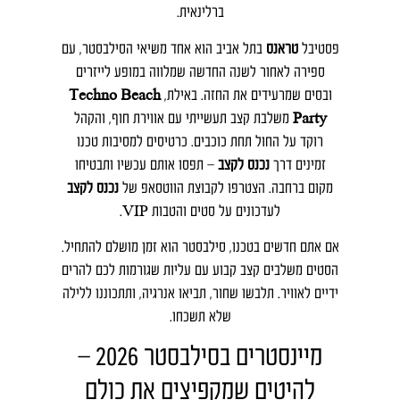
ברלינאית.
פסטיבל
טראנס
בתל אביב הוא אחד משיאי הסילבסטר, עם
ספירה לאחור לשנה החדשה שמלווה במופע לייזרים
ובסים שמרעידים את החזה. באילת,
Techno Beach
Party
משלבת קצב תעשייתי עם אווירת חוף, והקהל
רוקד על החול תחת כוכבים. כרטיסים למסיבות טכנו
זמינים דרך
נכנס לקצב
– תפסו אותם עכשיו ותבטיחו
מקום ברחבה. הצטרפו לקבוצת הווטסאפ של
נכנס לקצב
לעדכונים על סטים והטבות VIP.
אם אתם חדשים בטכנו, סילבסטר הוא זמן מושלם להתחיל.
הסטים משלבים קצב קבוע עם עליות שגורמות לכם להרים
ידיים לאוויר. תלבשו שחור, תביאו אנרגיה, ותתכוננו ללילה
שלא תשכחו.
מיינסטרים בסילבסטר 2026 –
להיטים שמקפיצים את כולם