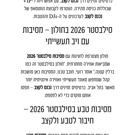
כרטיסים זמינים דרך
נכנס לקצב
, עם אפשרויות ל-VIP
שכוללות כניסה מהירה. הצטרפו לקבוצת הווטסאפ של
נכנס לקצב
לעדכונים על ה-DJs וההטבות.
סילבסטר 2026 בחולון – מסיבות
עם ויב תעשייתי
חולון מצטרפת לחגיגות עם
מסיבות סילבסטר 2026
שמביאות אווירה מחתרתית. "חולון בסילבסטר זה כמו
ברלין קטנה," אומר רועי, חובב טכנו. המסיבות כאן מושכות
קהל שמחפש סאונד תעשייתי ואווירה אינטימית יותר
מאשר בתל אביב. כרטיסים זמינים דרך
נכנס לקצב
– תפסו
אותם מוקדם כדי לא לפספס.
מסיבות טבע בסילבסטר 2026 –
חיבור לטבע ולקצב