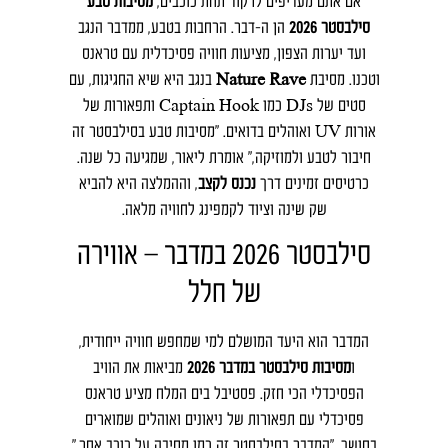
אם אתם מעדיפים לרקוד תחת כוכבים,
מסיבות טבע
סילבסטר 2026
הן ה-דבר. הרחבות בטבע, ממדבר הנגב
ועד יערות הצפון, מציעות חוויה פסיכדלית עם טראנס
וטכנו. מסיבת
Nature Rave
בנגב היא שיא החגיגות, עם
סטים של DJs כמו Captain Hook ותפאורות של
אורות UV ואוהלים בדואים. "מסיבות טבע בסילבסטר זה
חיבור לטבע ולמוזיקה," אומרת ליאור, שמגיעה כל שנה.
כרטיסים זמינים דרך
נכנס לקצב
, וההמלצה היא להביא
שק שינה וציוד לקמפינג לחוויה מלאה.
סילבסטר 2026 במדבר – אווירה
של חלל
המדבר הוא היעד המושלם למי שמחפש חוויה ייחודית,
ו
מסיבות סילבסטר במדבר 2026
מביאות את הוויב
הפסיכדלי הכי חזק. פסטיבל בים המלח מציע טראנס
פסיכדלי עם תפאורות של ניאונים ואוהלים שמוארים
בחושך. "המדבר בסילבסטר זה כמו מסיבה על כוכב אחר,"