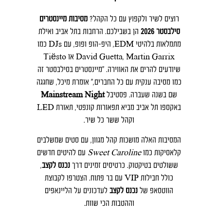
רוצים לשיר ולקפוץ עם כל הקהל?
מסיבות מיינסטרים
סילבסטר 2026
הן בשבילכם. הרחבות בתל אביב ואילת
מתמלאות בלהיטי EDM, היפ-הופ ופופ, עם DJs כמו
David Guetta, Martin Garrix או Tiësto
שיודעים להרים את האווירה. "מיינסטרים בסילבסטר זה
כמו מסיבה ענקית עם כל החברים," אומרת מיכל, שחגגה
שם בשנה שעברה. פסטיבל
Mainstream Night
באקספו תל אביב מביא תפאורות קונפטי, תאורת LED
וקהל ששר כל שיר.
המסיבות האלה מושכות קהל מגוון, עם סטים שמשלבים
קלאסיקות כמו
Sweet Caroline
עם להיטים חדשים
ששולטים בטיקטוק. כרטיסים זמינים דרך
נכנס לקצב
,
כולל חבילות VIP עם בר פתוח. הצטרפו לקבוצת
הווטסאפ של
נכנס לקצב
לעדכונים על הליינאפים
וההטבות הכי שוות.