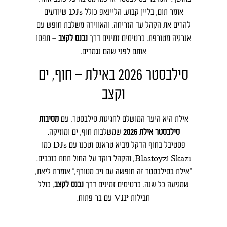
אומר תום, בליין קבוע. הליינאפ כולל DJs שיודעים
להרים את הקהל עד הזריחה, והאווירה משלבת חופש עם
אנרגיה מטורפת. כרטיסים זמינים דרך
נכנס לקצב
– תפסו
אותם לפני שהם נגמרים.
סילבסטר 2026 באילת – חוף, ים
וקצב
אילת היא היעד המושלם לחגיגות סילבסטר, עם
מסיבות
סילבסטר אילת 2026
שמשלבות חוף, ים ומוזיקה.
פסטיבל בחוף הדקל מביא טראנס וטכנו עם DJs כמו
Skazi וBlastoyz, והקהל רוקד על החול תחת כוכבים.
"אילת בסילבסטר זה חופשה עם ויב מטורף," אומרת ליאת,
שמגיעה כל שנה. כרטיסים זמינים דרך
נכנס לקצב
, כולל
חבילות VIP עם בר פתוח.
סילבסטר 2026 בחיפה והצפון –