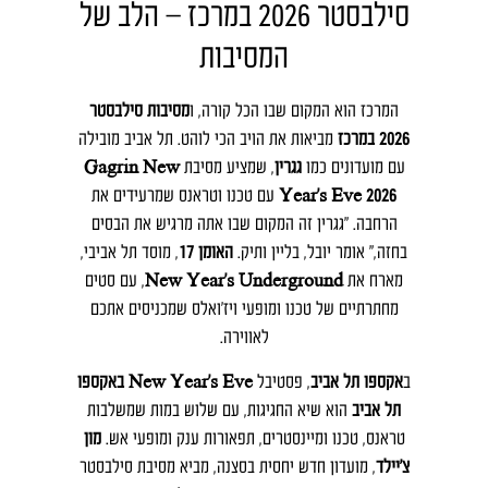
סילבסטר 2026 במרכז – הלב של
המסיבות
המרכז הוא המקום שבו הכל קורה, ו
מסיבות סילבסטר
2026 במרכז
מביאות את הויב הכי לוהט. תל אביב מובילה
עם מועדונים כמו
גגרין
, שמציע מסיבת
Gagrin New
Year’s Eve 2026
עם טכנו וטראנס שמרעידים את
הרחבה. "גגרין זה המקום שבו אתה מרגיש את הבסים
בחזה," אומר יובל, בליין ותיק.
האומן 17
, מוסד תל אביבי,
מארח את
New Year’s Underground
, עם סטים
מחתרתיים של טכנו ומופעי ויז’ואלס שמכניסים אתכם
לאווירה.
ב
אקספו תל אביב
, פסטיבל
New Year’s Eve באקספו
תל אביב
הוא שיא החגיגות, עם שלוש במות שמשלבות
טראנס, טכנו ומיינסטרים, תפאורות ענק ומופעי אש.
מון
צ'יילד
, מועדון חדש יחסית בסצנה, מביא מסיבת סילבסטר