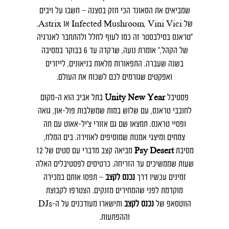
שמביאים את הסאונד הכי חזק בסצנה – חשבו על ויבים
של Infected Mushroom, Vini Vici או Astrix.
"טראנס בסילבסטר זה כמו לעוף לחלל ולהתחבר לאנרגיה
של הקהל," אומרת נועה, שרקדה עד 6 בבוקר במסיבה
בשנה שעברה. התפאורות מלאות בניאונים, לייזרים
ואפקטים שגורמים לכם לשכוח את העולם.
פסטיבל
Unity New Year
בתל אביב הוא ה-מקום
לחובבי טראנס, עם שלוש במות שמשלבות פול-און, גואה
ופסיי טראנס. תמצאו שם גם אזורי צ’יל-אאוט עם תה
צמחים ומיצגי אמנות שמוסיפים לאווירה. בים המלח,
מסיבת
Psy Desert
מביאה קצב מדברי עם סטים של 12
שעות שממשיכים עד הזריחה. כרטיסים לפסטיבלים האלה
זמינים עכשיו דרך
נכנס לקצב
– תפסו אותם במכירה
מוקדמת לפני שהמחירים מזנקים. הצטרפו לקבוצת
הווטסאפ של
נכנס לקצב
ותישארו מעודכנים על ה-DJs
וההפתעות.