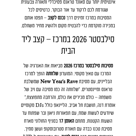
אינטימית יותר עם סאונד טראנס פסיכדלי ותאורה צבעונית
שגורמת לכם לרקוד עד אור הבוקר. כרטיסים לכל
המסיבות במרכז זמינים דרך
נכנס לקצב
– תפסו אותם
במכירה מוקדמת כדי להבטיח מקום ולהשיג מחיר משתלם.
סילבסטר 2026 במרכז – קצב ליד
הבית
מסיבות סילבסטר במרכז 2026
מביאות את האנרגיה של
המרכז עם טאץ' מקומי. המועדון
שלוותה
הופך למרכז
הבליינים, עם מסיבת
New Year’s Rave
שמשלבת
טראנס ומיינסטרים. "שלוותה זה כמו מסיבה עם ויב של
משפחה – כולם מכירים את כולם, והרחבה מתפוצצת,"
אומרת דנה, תושבת תל אביב. הליינאפ כולל DJs מקומיים
שיודעים לעשות שמח, עם תפאורות ניאון ובר שפתוח עד
השעות הקטנות. מתחם
האומן 17
בסניף החולוני מארח
מסיבת טכנו כבדה עם תאורת סטרובוסקופ ועשן סמיך.