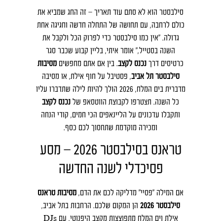
סילבסטר הוא לא סתם עוד תאריך – זה החג שמביא את
כולם לרחבה, עם תחושה של התחלה חדשה וחגיגה אחת
גדולה. "אין כמו סילבסטר כדי לפרוק הכל ולקבל את
השנה בסטייל," אומר איתי, בליין קבוע שכבר סגר
כרטיסים דרך
נכנס לקצב
. בין אם אתם מחפשים
מסיבות
סילבסטר תל אביב
, פסטיבל על חוף אילת, או מסיבה
מדברית בים המלח, 2026 הולך להיות לילה שתדברו עליו
כל השנה. תצטרפו לקבוצת הווטסאפ של
נכנס לקצב
ותקבלו עדכונים על הליינאפים הכי חמים, קודי הנחה
ומכירה מוקדמת שתחסוך לכם כסף.
טראנס בסילבסטר 2026 – מסע
פסיכדלי לשנה החדשה
אם המילה "פסיי" מדליקה לכם את הדם,
מסיבות טראנס
סילבסטר 2026
הן המקום שלכם. הרחבות בתל אביב,
אילת וים המלח מתפוצצות מקצב היפנוטי, עם DJs