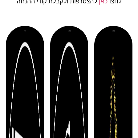
לחצו
כאן
להצטרפות ולקבלת קודי ההנחה
( 18 )
( 28 )
( 1 )