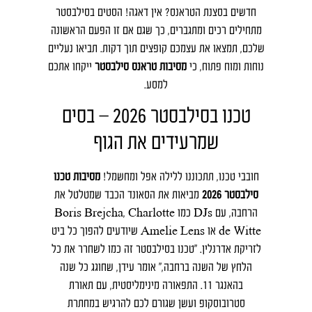
חדשים בסצנת הטראנס? אין דאגה! הסטים בסילבסטר
מתחילים רכים ומתגברים, כך שגם אם זו הפעם הראשונה
שלכם, תמצאו את עצמכם קופצים תוך דקות. תביאו נעליים
נוחות ומוח פתוח, כי
מסיבות טראנס סילבסטר
ייקחו אתכם
למסע.
טכנו בסילבסטר 2026 – בסים
שמרעידים את הגוף
חובבי טכנו, תתכוננו ללילה אפל ומחשמל!
מסיבות טכנו
סילבסטר 2026
מביאות את הסאונד הכבד שמטלטל את
הרחבה, עם DJs כמו Boris Brejcha, Charlotte
de Witte או Amelie Lens שיודעים להפוך כל ביט
לזריקת אדרנלין. "טכנו בסילבסטר זה כמו לשחרר את כל
הלחץ של השנה ברחבה," אומר עידן, שחוגג כל שנה
בהאנגר 11. התפאורה מינימליסטית, עם תאורת
סטרובוסקופ ועשן שגורם לכם להרגיש במחתרת