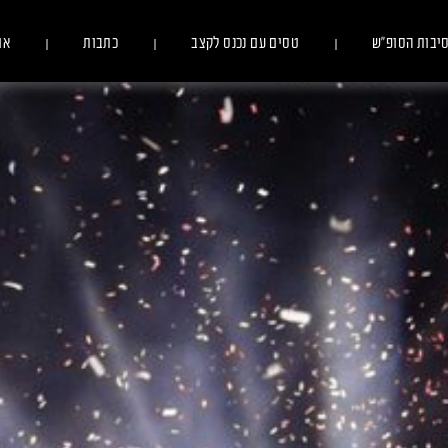
יבות הסופ״ש
טסים עם נכנס לקצב
כתבות
או