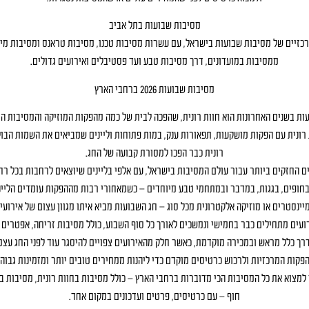
מסיבות שבועות בתל אביב
כזיים של מסיבות שבועות בישראל, עם עשרות מסיבות טכנו, מסיבות טראנס ומסיבות מיי
ממסיבות במועדונים, דרך מסיבות טבע ועד פסטיבלים ואירועים גדולים.
מסיבות שבועות 2026 ברחבי הארץ
ות בשנים האחרונות הוא חוות רונית, שהפכה לבית של כמה מהפקות המוזיקה והמסיבות ה
ונית עם הפקות מושקעות, תפאורות ענק, במות פתוחות וליינים שמביאים את השמות הבול
רונית כבר הפכו למסורת קבועה של החג.
ם החזקים ביותר עבור עולם המסיבות בישראל, עם אלפי בליינים שיוצאים לרחבות בכל רח
 בחופים, בגגות, במדבר ובמתחמי טבע מיוחדים – כשמאחורי רבות מההפקות עומדים הלייני
 מיינסטרים או מוזיקה אלקטרונית מכל סוג – חג השבועות מביא איתו מגוון עצום של אירו
ועים מתחילים כבר בחמישי ונמשכים לאורך כל סוף השבוע, כולל מסיבות זריחה, אפטרים וא
יבות שבועות 2026 נמכרים בדרך כלל מראש ובמכירה מוקדמת, כאשר חלק מהאירועים צפויים להיסגר עוד לפני 
פקות המרכזיות ולרכוש כרטיסים מוקדם כדי ליהנות ממחירים טובים יותר ומזמינות גבוהה
ת שבועות 2026? כאן תוכלו למצוא את כל המסיבות הכי מדוברות ברחבי הארץ – כולל מסיבות בחוות רונית, מ
חוף – עם כרטיסים, פרטים ועדכונים במקום אחד.