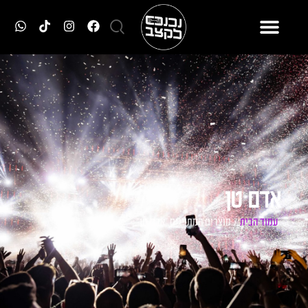
אדם טן
עמוד הבית
/ מוצרים המתויגים “אדם טן”