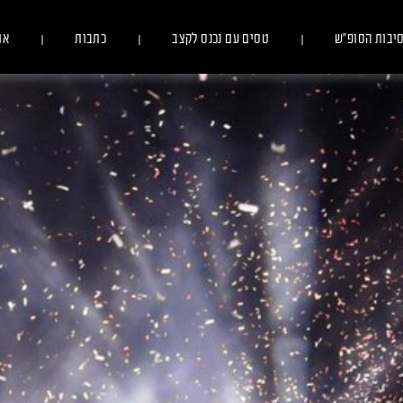
יבות הסופ״ש
טסים עם נכנס לקצב
כתבות
או