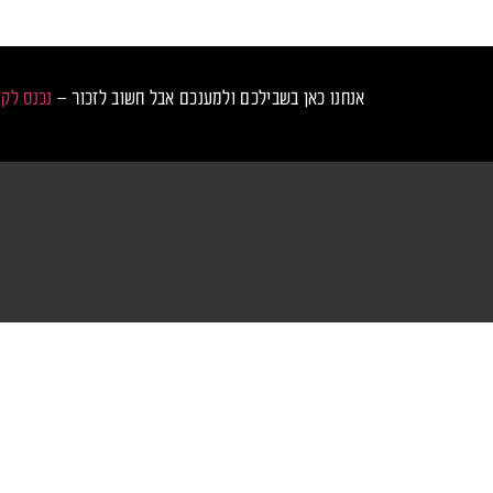
אנחנו כאן בשבילכם ולמענכם אבל חשוב לזכור –
נכנס לק
נכנס לקצב
מס
טכנ
ראשי
טר
כרטיסים למסיבות