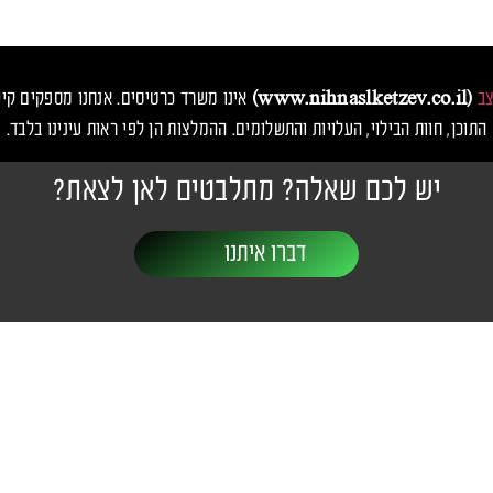
צב
(www.nihnaslketzev.co.il)
אינו משרד כרטיסים. אנחנו מספקים קיש
התוכן, חוות הבילוי, העלויות והתשלומים. ההמלצות הן לפי ראות עינינו בלבד.
יש לכם שאלה? מתלבטים לאן לצאת?
דברו איתנו
יבות ופסטיבלים
יצירת קשר
שעות פעילות: 24/7
ו
nihnaslketzev@gmail.com
אנס