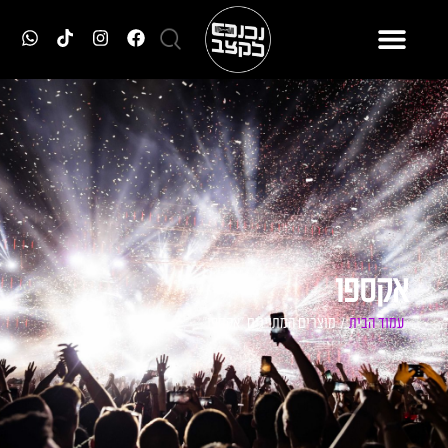
אקספו
עמוד הבית
/ מוצרים המתויגים “אקספו”