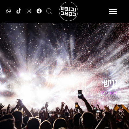
גניש
עמוד הבית
/ מוצרים המתויגים “גניש”