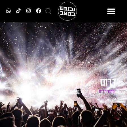
דרום
עמוד הבית
/ מוצרים המתויגים “דרום”