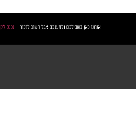
אנחנו כאן בשבילכם ולמענכם אבל חשוב לזכור –
נכנס לק
נכנס לקצב
מס
טכנ
ראשי
טר
כרטיסים למסיבות