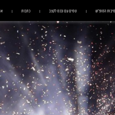
יבות הסופ״ש
טסים עם נכנס לקצב
כתבות
או