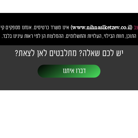
צב
(www.nihnaslketzev.co.il)
אינו משרד כרטיסים. אנחנו מספקים קיש
התוכן, חוות הבילוי, העלויות והתשלומים. ההמלצות הן לפי ראות עינינו בלבד.
יש לכם שאלה? מתלבטים לאן לצאת?
דברו איתנו
יבות ופסטיבלים
יצירת קשר
שעות פעילות: 24/7
ו
nihnaslketzev@gmail.com
אנס