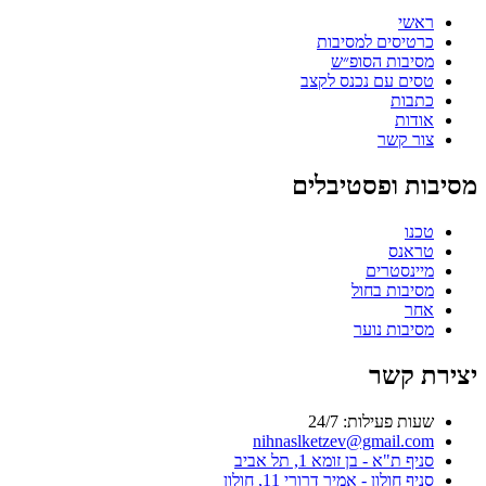
ראשי
כרטיסים למסיבות
מסיבות הסופ״ש
טסים עם נכנס לקצב
כתבות
אודות
צור קשר
מסיבות ופסטיבלים
טכנו
טראנס
מיינסטרים
מסיבות בחול
אחר
מסיבות נוער
יצירת קשר
שעות פעילות: 24/7
nihnaslketzev@gmail.com
סניף ת"א - בן זומא 1, תל אביב
סניף חולון - אמיר דרורי 11, חולון