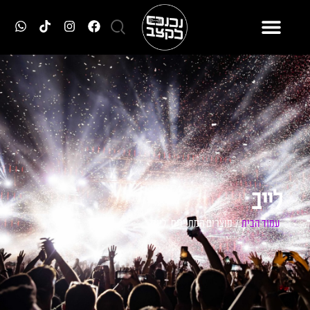
לייב
עמוד הבית
/ מוצרים המתויגים “לייב”