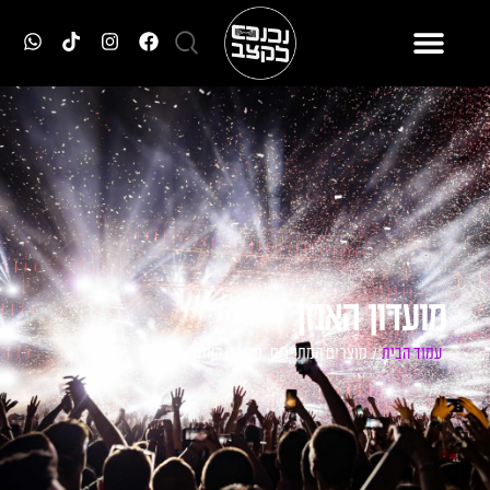
מועדון האוזן
עמוד הבית
/ מוצרים המתויגים “מועדון האוזן”