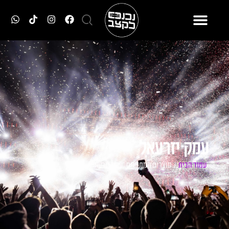
עמק יזרעאל
עמוד הבית
/ מוצרים המתויגים “עמק יזרעאל”