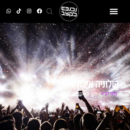
קולוניה אילת
עמוד הבית
/ מוצרים המתויגים “קולוניה אילת”