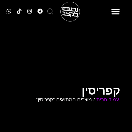
טסים עם נכנס לקצב
מסיבות הסופ״ש
כרטיסים למסיבות
קפריסין
עמוד הבית
/ מוצרים המתויגים “קפריסין”