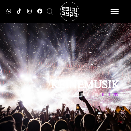
KEINEMUSIK
עמוד הבית
/ מוצרים המתויגים “keinemusik”