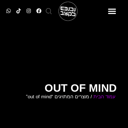
טסים עם נכנס לקצב
מסיבות הסופ״ש
כרטיסים למסיבות
OUT OF MIND
עמוד הבית
/ מוצרים המתויגים “out of mind”