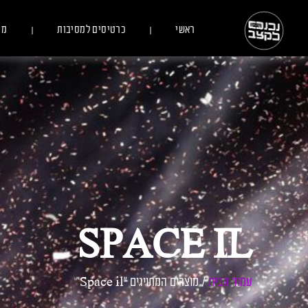
ראשי
כרטיסים למסיבות
מס
SPACE IL
עמוד הבית
/ מוצרים המתויגים “Space il”