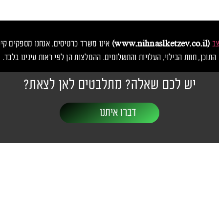
צב
(www.nihnaslketzev.co.il)
אינו משרד כרטיסים. אנחנו מספקים קיש
התוכן, חוות הבילוי, העלויות והתשלומים. ההמלצות הן לפי ראות עינינו בלבד.
יש לכם שאלה? מתלבטים לאן לצאת?
דברו איתנו
יבות ופסטיבלים
יצירת קשר
שעות פעילות: 24/7
ו
nihnaslketzev@gmail.com
אנס