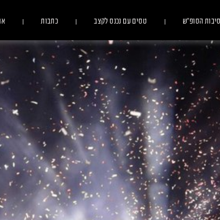
יבות הסופ״ש
טסים עם נכנס לקצב
כתבות
או