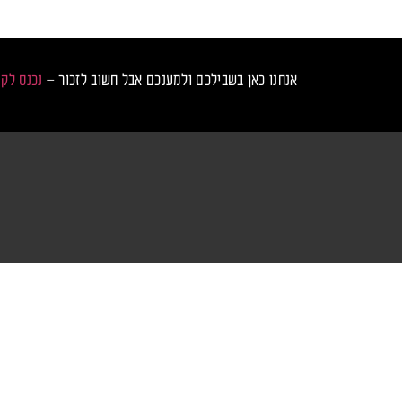
אנחנו כאן בשבילכם ולמענכם אבל חשוב לזכור –
נכנס לק
נכנס לקצב
מס
טכנ
ראשי
טר
כרטיסים למסיבות