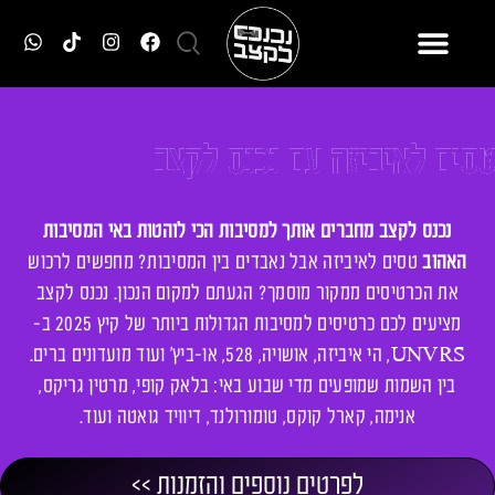
טסים לאיביזה עם נכנס לקצב
נכנס לקצב מחברים אותך למסיבות הכי לוהטות באי המסיבות
האהוב
טסים לאיביזה אבל נאבדים בין המסיבות? מחפשים לרכוש
את הכרטיסים ממקור מוסמך? הגעתם למקום הנכון. נכנס לקצב
מציעים לכם כרטיסים למסיבות הגדולות ביותר של קיץ 2025 ב-
UNVRS, הי איביזה, אושויה, 528, או-ביץ׳ ועוד מועדונים ברים.
בין השמות שמופעים מדי שבוע באי: בלאק קופי, מרטין גריקס,
אנימה, קארל קוקס, טומורולנד, דיוויד גואטה ועוד.
לפרטים נוספים והזמנות >>