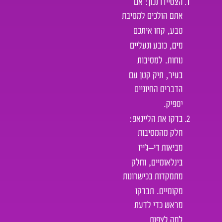
:
הצטיידו נכון
אם
אתם הולכים למסיבת
,
טבע
קחו איתכם
,
מים
כובע ונעליים
.
נוחות
למסיבות
,
בעיר
תיק קטן עם
הדברים החיוניים
.
יספיק
:
בדקו את הליינאפ
חלק מהמסיבות
–
מביאות די
ג’ייז
,
בינלאומיים
וחלק
מתמקדות בכישרונות
.
מקומיים
תבדקו
מראש כדי לדעת
.
למה לצפות