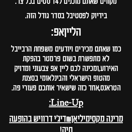
מקווים שאתם מוכנים ל14 סטים בכל צד.
בידיוק לפסטיבל בסדר גודל הזה.
הלייןאפ:
כמו שאתם מכירים ויודעים משפחת הרבייבל
לא מתפשרת בשום פרמטר בהפקת
האירוע,ומכינה לכם ליין אפ צבעוני ומדויק
מהטופ הישראלי והבינלאומי בסצנת
הטראנס,אחד כזה שישאיר אותכם פעורי פה.
Line-Up:
מרינה מקסימיליאן&דיג׳י דרוויש בהופעה
חיה!