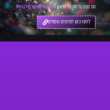
תנו מבט על מה כל הרעש >
ו
ת
ד
א
ג
ו
ל
ע
צ
מ
כ
ם
ל
כ
ר
ט
י
ס
לחצו כאן לפרטים נוספים