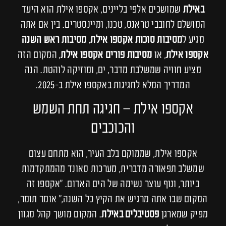
באילת
שמושכים אלפי בליינים, אקספו אילת הוא היעד
המושלם לחובבי טראנס, טכנו, ומיינסטרים. בין אם אתה
מגיע ל
מסיבות סוכות אקספו אילת
,
מסיבות ראש השנה
אקספו אילת
, או
מסיבות פורים אקספו אילת
, המקום הזה
מציע חוויה שמשלבת מדבר, ים, ומוזיקה לוהטת. הנה
המדריך המלא לחגיגות באקספו אילת ב-2025.
אקספו אילת – חגיגה תחת השמש
והכוכבים
אקספו אילת, שממוקם בלב העיר, הוא מתחם עצום
שמשלב תפאורה מדברית, מערכות סאונד מהמתקדמות
ביותר, ונוף עוצר נשימה של הים האדום. “אקספו זה
המקום שבו אתה מרגיש את הקיץ כל השנה,” אומר תומר,
מפיק שמארגן
פסטיבלים באילת
. המקום מושך קהל מגוון