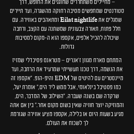
– מחיילים משתחררים שחוגגים את החופש, דרך
סטודנטים שמחפשים מסיבה רחוקה מהשגרה, ועד תיירים
שמגלים את
Eilat nightlife
ומתאהבים באווירה. עם
חלל פתוח, תאורה צבעונית שמשתנה עם הקצב, ורחבה
שיכולה להכיל אלפים, אקספו הוא ה-מקום למסיבות
גדולות.
המתחם מארח מגוון ז’אנרים – מטראנס פסיכדלי שמזיז
את הנשמה, דרך טכנו תעשייתי שמרעיד את הרחבה, ועד
מיינסטרים עם להיטים של EDM והיפ-הופ. “אקספו זה
כמו פסטיבל בינלאומי, אבל ממש ליד הים,” אומרת יעל,
שרקדה שם בשנה שעברה. “השילוב של המדבר, הים,
והמוזיקה יוצר חוויה שאין בשום מקום אחר.” בין אם אתה
מגיע בשעות היום או בלילה, אקספו מציע אווירה שגורמת
לך לשכוח את העולם.