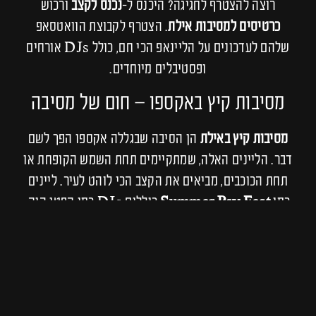
רוצה להצטרף לחגיגה? היכנס ל-
נכנס לקצב
ורכוש
כרטיסים למסיבות אילת
. הצטרף לקבוצת הוואטסאפ
שלהם לעדכונים על הליינאפ הכי חם, כולל DJs אורחים
ופסטיבלים מיוחדים.
מסיבות קיץ באקספו – חום של מסיבה
מסיבות קיץ באילת
הן הסיבה שבגללה אקספו הפך לשם
דבר. הליינים האלה, שמתקיימים תחת השמש הקופחת או
תחת הכוכבים, מביאים את הקצב הכי לוהט לעיר. ליינים
כמו
Summer Psy Fest
כוללים DJs כמו קפטן הוק,
ויני ויצ’י, או אפילו אורחים מחו”ל שמנגנים טראנס פול-און
שמקפיץ את הרחבה. “אקספו בקיץ זה כמו חלום,” אומרת
יעל. “אתה רוקד, מרגיש את הבריזה של הים, ופשוט
נסחף.”