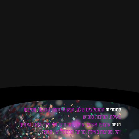
המומלצים שלנו
הפקות חמות
טראנס
מסיבות
קטגוריות
,
,
,
באילת
מסיבות סופ"ש
,
אקספו
אקספו אילת
דארוויש
ויני ויצ׳י
טכנו
טראנס
תגיות
,
,
,
,
,
,
יהל
מסיבות באילת
מרינה מקסמיליאן
פטרה
,
,
,