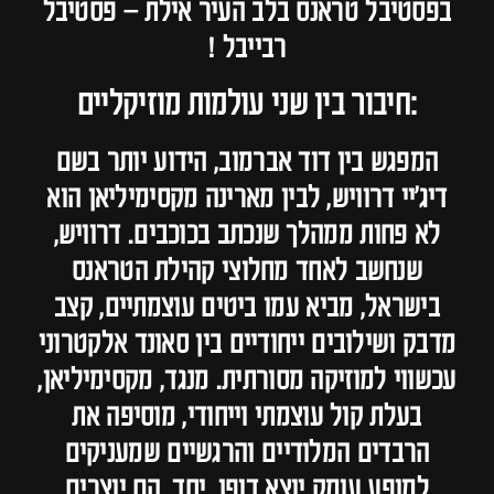
בפסטיבל טראנס בלב העיר אילת – פסטיבל
רבייבל !
:חיבור בין שני עולמות מוזיקליים
המפגש בין דוד אברמוב, הידוע יותר בשם
דיג'יי דרוויש, לבין מארינה מקסימיליאן הוא
לא פחות ממהלך שנכתב בכוכבים. דרוויש,
שנחשב לאחד מחלוצי קהילת הטראנס
בישראל, מביא עמו ביטים עוצמתיים, קצב
מדבק ושילובים ייחודיים בין סאונד אלקטרוני
עכשווי למוזיקה מסורתית. מנגד, מקסימיליאן,
בעלת קול עוצמתי וייחודי, מוסיפה את
הרבדים המלודיים והרגשיים שמעניקים
למופע עומק יוצא דופן. יחד, הם יוצרים