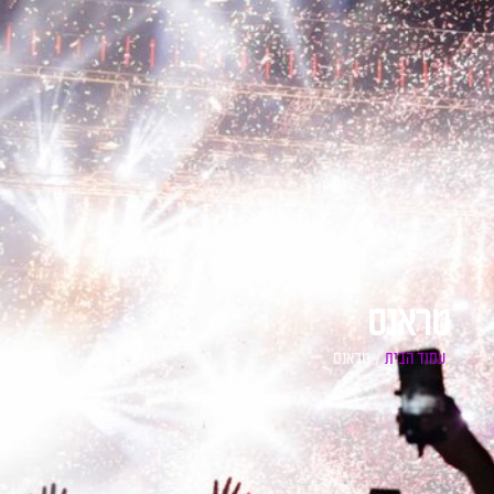
טראנס
עמוד הבית
/ טראנס