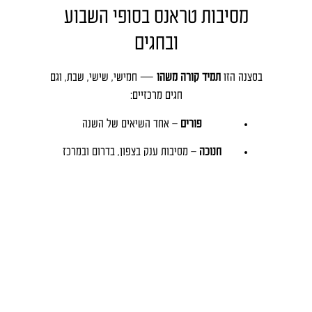
מסיבות טראנס בסופי השבוע
ובחגים
בסצנה הזו
תמיד קורה משהו
— חמישי, שישי, שבת, וגם
חגים מרכזיים:
פורים
– אחד השיאים של השנה
חנוכה
– מסיבות ענק בצפון, בדרום ובמרכז
סוכות
– הפקות טבע של סוף הקיץ
עצמאות
– מסיבות טראנס עם קהל עצום
פסח, ראש השנה ועוד
בכל חג תמצאו ליינאפים משוגעים, לוקיישנים מיוחדים
ומופעים שלא רואים בשום מקום אחר.