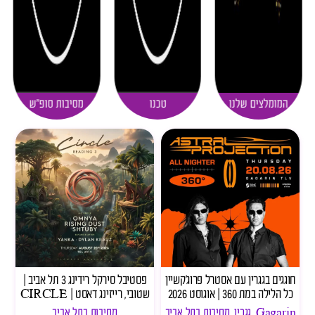
המומלצים שלנו
טכנו
מסיבות סופ"ש
חוגגים בגגרין עם אסטרל פרוג׳קשיין
פסטיבל סירקל רידינג 3 תל אביב |
כל הלילה במת 360 | אוגוסט 2026
שטובי, רייזינג דאסט | CIRCLE
Gagarin
,
גגרין
,
מסיבות בתל אביב
מסיבות בתל אביב