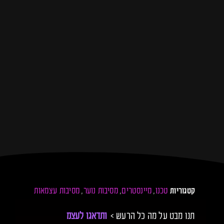
טכנו
מיינסטרים
מסיבות נוער
מסיבות עצמאות
קטגוריות
,
,
,
תנו מבט על מה כל הרעש >
ו
ת
ד
א
ג
ו
ל
ע
צ
מ
כ
ם