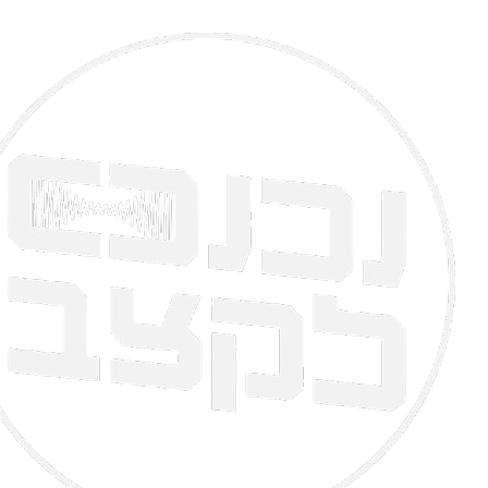
דלג
לתוכן