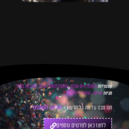
המומלצים שלנו
הפקות חמות
טכנו
מסיבות בחול
קטגוריות
,
,
,
אנימה
אפטרלייף
תגיות
,
תנו מבט על מה כל הרעש >
ו
ת
ד
א
ג
ו
ל
ע
צ
מ
כ
ם
ל
לחצו כאן לפרטים נוספים