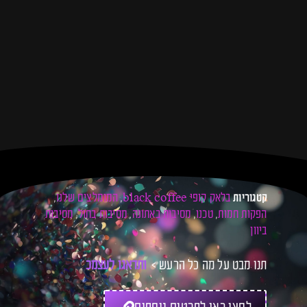
בלאק קופי black coffee
המומלצים שלנו
קטגוריות
,
,
הפקות חמות
טכנו
מסיבות באתונה
מסיבות בחול
מסיבות
,
,
,
,
ביוון
תנו מבט על מה כל הרעש >
ו
ת
ד
א
ג
ו
ל
ע
צ
מ
כ
ם