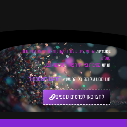
המומלצים שלנו
הפקות חמות
טראנס
מסיבות
קטגוריות
,
,
,
סופ"ש
מסיבות באוויר הפתוח
מסיבות טבע
תגיות
,
תנו מבט על מה כל הרעש >
ו
ת
ד
א
ג
ו
ל
ע
צ
מ
כ
ם
ל
כ
ר
ט
לחצו כאן לפרטים נוספים