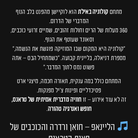
מתחם
קולוניה באילת
הוא לוקיישן מהפנט בלב הנוף
המדברי של הדרום.
360 מעלות של הרים וחולות זהובים, שמיים זרועי כוכבים,
וסאונד שעוטף את הגוף.
“קולוניה היא המקום שבו המוזיקה פוגשת את הנשמה,”
מספרת דניאלה, בליינית קבועה. “כשמתחיל הבס – אתה
פשוט נמס לתוך המדבר.”
המתחם כולל במה ענקית, תאורה חכמה, מיצגי ארט
פסיכדליים ופינות צ’יל מפנקות.
זה לא עוד אירוע – זו
חוויה מדברית אמיתית של טראנס,
חופש ואנרגיה טהורה
.
הליינאפ – חואן ורדרה והכוכבים של