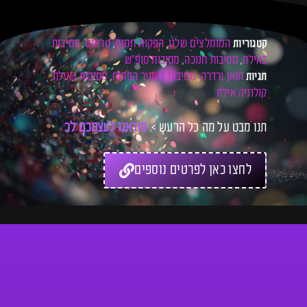
המומלצים שלנו
הפקות חמות
טראנס
מסיבות
קטגוריות
,
,
,
באילת
מסיבות חנוכה
מסיבות סופ"ש
,
,
חואן ורדרה
מסיבות באוויר הפתוח
מסיבות באילת
תגיות
,
,
,
קולוניה אילת
תנו מבט על מה כל הרעש >
ו
ת
ד
א
ג
ו
ל
ע
צ
מ
כ
ם
ל
כ
ר
ט
י
ס
לחצו כאן לפרטים נוספים