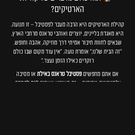
הארטיקים?
קהילת הארטיקים היא הרבה מעבר לפסטיבל – זו תנועה.
היא מאגדת בליינים, יוצרים ואוהבי טראנס מרחבי הארץ,
שבאים לחוות חיבור אמיתי דרך מוזיקה, אהבה וחופש.
“זה הבית שלנו,” אומרת נועה. “אין עוד מקום שבו כולם
רוקדים כאילו הזמן נעצר.”
אם אתם מחפשים
פסטיבל טראנס באילת
או מסיבה
אלקטרונית ייחודית – זה האירוע שאסור לכם לפספס.
הצטרפו עכשיו לחוויה של פעם
בחיים
כרטיסים לפסטיבל
קהילת הארטיקים – קולוניה אילת,