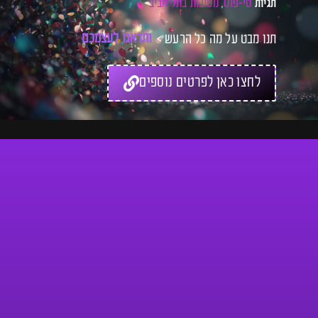
טי-פוס
מסיבות בתל אביב
תגיות
,
תנו מבט על מה כל הרעש >
ו
ת
ד
א
ג
ו
ל
ע
צ
מ
כ
ם
ל
כ
לחצו כאן לפרטים נוספים