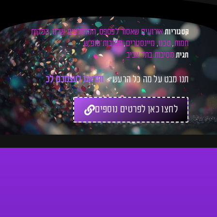
אירועים שאסור לפספס
המומלצים שלנו
הפקות
קטגוריות
,
,
חמות
טכנו
מיינסטרים
מסיבות סופ"ש
,
,
,
מסיבות בתל אביב
תגית
תנו מבט על מה כל הרעש >
ו
ת
ד
א
ג
ו
ל
ע
צ
מ
כ
ם
ל
כ
ר
ט
י
ס
לחצו כאן לפרטים נוספים