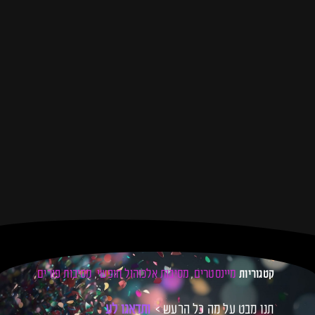
מיינסטרים
מסיבות אלכוהול חופשי
מסיבות פורים
קטגוריות
,
,
תנו מבט על מה כל הרעש >
ו
ת
ד
א
ג
ו
ל
ע
צ
מ
כ