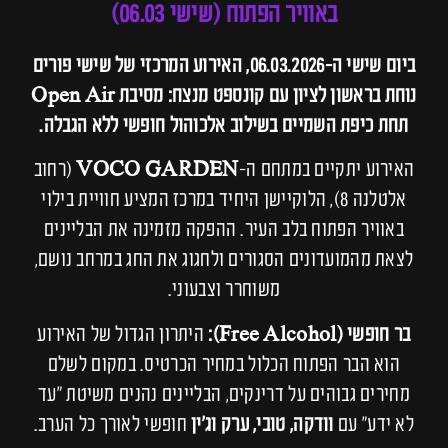
באוויר הפתוח (שישי 06.03)
ביום שישי ה-06.03.2026, האירוע המרכזי של שישי פורים
נוחת בראשון לציון עם קונספט מנצח: מסיבת Open Air
תחת כיפת השמיים בשילוב אלכוהול חופשי ללא הגבלה.
האירוע יתקיים במתחם ה-
VOCO GARDEN
(רחוב
אלטלנה 8), הלוקיישן היחיד במרכז המציע חוויית בילוי
באוויר הפתוח בלב העיר. ההפקה מזמינה את הבליינים
לצאת מהמועדונים הסגורים ולחגוג את החג במרחב נושם,
משוחרר וצבעוני.
בר חופשי (Free Alcohol):
היתרון הגדול של האירוע
הוא הבר הפתוח הכלול במחיר הכרטיס. במקום לשלם
מחירים גבוהים על דרינקים, הבליינים נהנים משיטת "עד
לא ידע" עם
וודקה, טובי, ערק וג'ין
חופשי לאורך כל הערב.