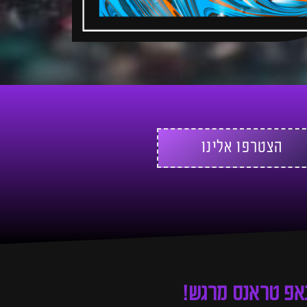
הצטרפו אלינו
נאפ טראנס מרגש!