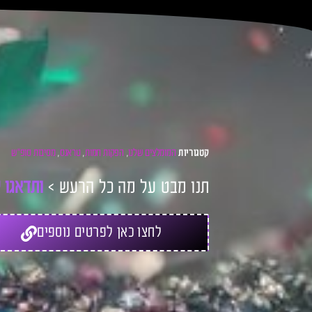
המומלצים שלנו
הפקות חמות
טראנס
מסיבות סופ"ש
קטגוריות
,
,
,
ת
תנו מבט על מה כל הרעש >
ו
ת
ד
א
ג
ו
ל
לחצו כאן לפרטים נוספים