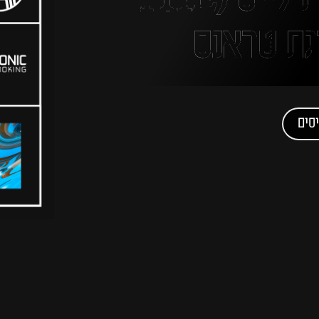
שישי (5.9) בדה פלייס (THE
סים