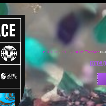
The place
אשר סוויסה
דה פלייס
מסיבות בתל אביב
גיות
,
,
,
ע
צ
מ
כ
ם
ל
כ
ר
ט
י
ס