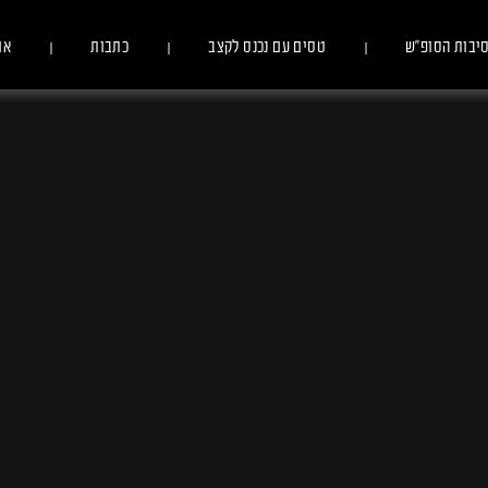
יבות הסופ״ש
טסים עם נכנס לקצב
כתבות
או