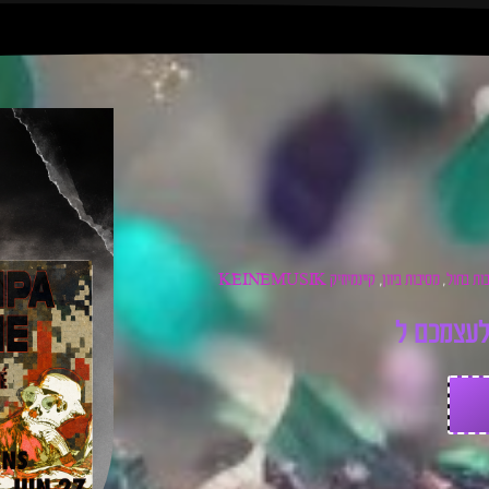
ות בחול
מסיבות ביוון
קיינמיוזיק KEINEMUSIK
,
,
ע
צ
מ
כ
ם
ל
כ
ר
ט
י
ס