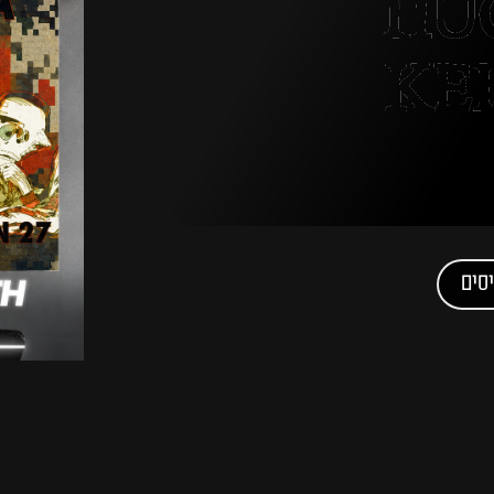
2 HUGEL
KE
סים