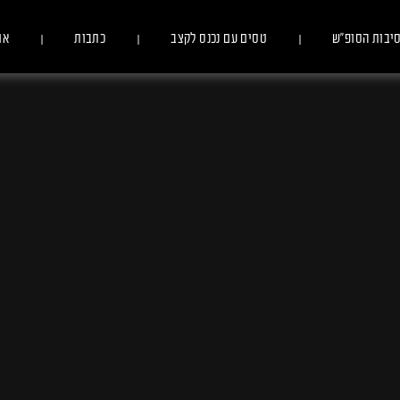
יבות הסופ״ש
טסים עם נכנס לקצב
כתבות
או