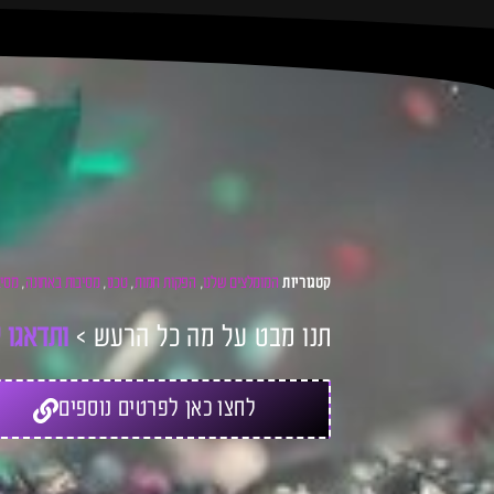
המומלצים שלנו
הפקות חמות
טכנו
מסיבות באתונה
מסיב
קטגוריות
,
,
,
,
תנו מבט על מה כל הרעש >
ו
ת
ד
א
ג
ו
ל
לחצו כאן לפרטים נוספים