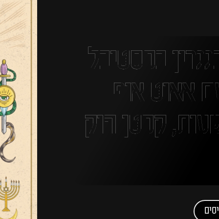
ה (18.12) בגגרין בפסטיבל
ם אאוט אוף
ביט בסט 3 שעות, קפטן הוק
סים