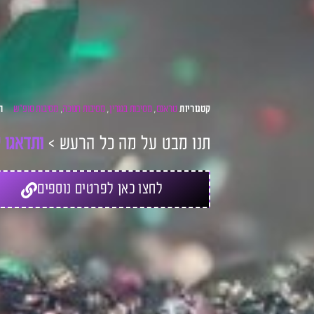
טראנס
מסיבות בגגרין
מסיבות חנוכה
מסיבות סופ"ש
קטגוריות
,
,
,
ת
תנו מבט על מה כל הרעש >
ו
ת
ד
א
ג
ו
ל
לחצו כאן לפרטים נוספים