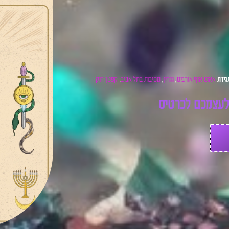
אאוט אוף אורביט
גגרין
מסיבות בתל אביב
קפטן הוק
גיות
,
,
,
ע
צ
מ
כ
ם
ל
כ
ר
ט
י
ס