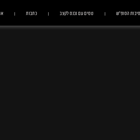
יבות הסופ״ש
טסים עם נכנס לקצב
כתבות
או