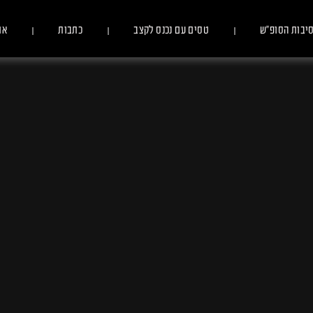
יבות הסופ״ש
טסים עם נכנס לקצב
כתבות
או