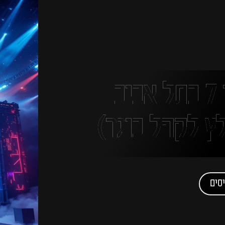
חמישי בקרליבך 7 בתל אביב
ץ לקהל בוגר)
סים