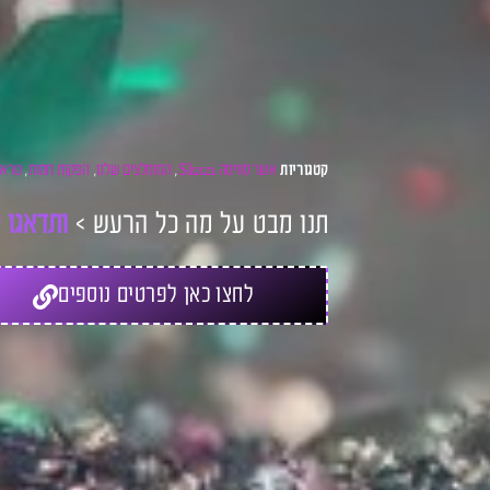
אשר סוויסה Skazi
המומלצים שלנו
הפקות חמות
טראנ
קטגוריות
,
,
,
תנו מבט על מה כל הרעש >
ו
ת
ד
א
ג
ו
ל
לחצו כאן לפרטים נוספים