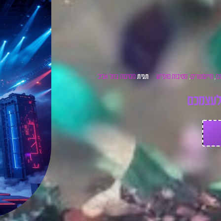
ס
מיינסטרים
מסיבות סופ"ש
מסיבות בתל אביב
,
,
תגית
ע
צ
מ
כ
ם
ל
כ
ר
ט
י
ס