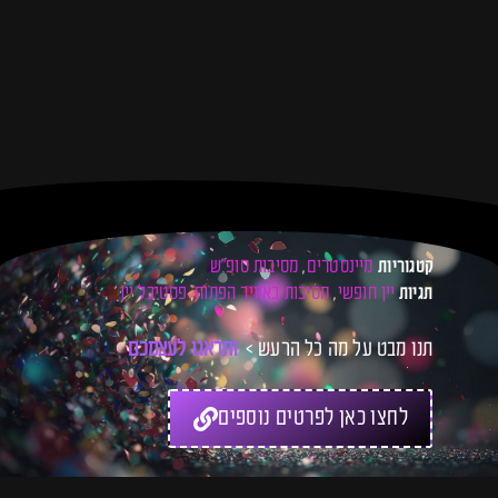
מיינסטרים
מסיבות סופ"ש
קטגוריות
,
יין חופשי
מסיבות באוויר הפתוח
פסטיבל יין
תגיות
,
,
תנו מבט על מה כל הרעש >
ו
ת
ד
א
ג
ו
ל
ע
צ
מ
כ
ם
ל
כ
ר
ט
לחצו כאן לפרטים נוספים