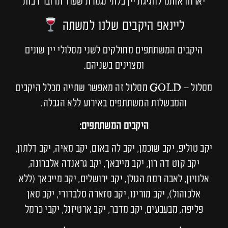
יארחו אותנו לחגיגת יין בלתי נגמרת שעוד תדובר רבות
ליינאפ היקבים שלנו למשתה
היקבים המשתתפים מחולקים לשני מסלולי יין שונים
ומצוינים בשניהם.
מסלול – GOLD מסלול זה מאפשר שתייה מכלל היקבים
והמבשלות המשתתפים באירוע ללא הגבלה.
היקבים המשתתפים:
יקב טוליפ, יקב שוכמן, יקב לה באום, יקב מאיה, יקב דלתון,
יקב קוט דה רון, יקב מייבאך, יקב גראנדה אלברונה,
אלוויון, לאבה רמת הגולן, יקב ירושלים, יקב מייבאך (ללא
אלכוהול), יקב מורינו, יקב סזארה סלבדורי, יקב סאן
פליפה, מבעבעים, יקב מדבר, יקב ארטיזנל, יקבי כרמל