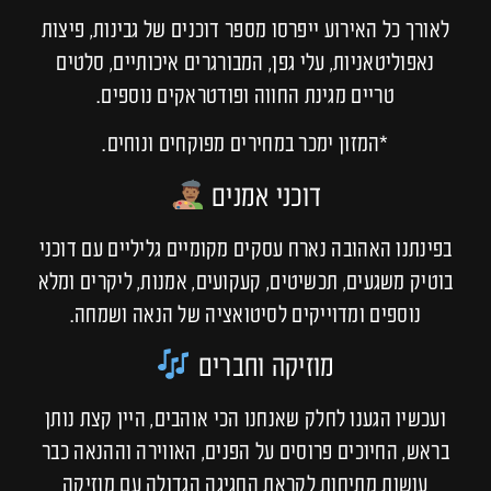
לאורך כל האירוע ייפרסו מספר דוכנים של גבינות, פיצות
נאפוליטאניות, עלי גפן, המבורגרים איכותיים, סלטים
טריים מגינת החווה ופודטראקים נוספים.
*המזון ימכר במחירים מפוקחים ונוחים.
דוכני אמנים
בפינתנו האהובה נארח עסקים מקומיים גליליים עם דוכני
בוטיק משגעים, תכשיטים, קעקועים, אמנות, ליקרים ומלא
נוספים ומדוייקים לסיטואציה של הנאה ושמחה.
מוזיקה וחברים
ועכשיו הגענו לחלק שאנחנו הכי אוהבים, היין קצת נותן
בראש, החיוכים פרוסים על הפנים, האווירה וההנאה כבר
עושות מתיחות לקראת החגיגה הגדולה עם מוזיקה