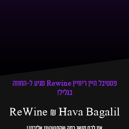
פסטיבל היין ריוויין Rewine מגיע ל-החווה
בגליל!
ReWine & Hava Bagalil
אין לכם מושג כמה שהתגעגענו אליכם!!