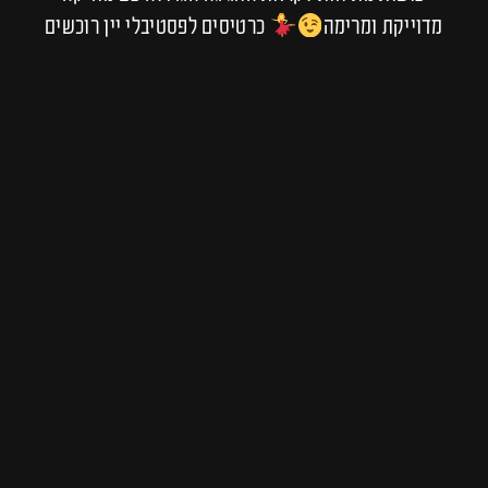
מדוייקת ומרימה
כרטיסים לפסטיבלי יין רוכשים
רק דרך נכנס לקצב כרטיסים לפסטיבל rewine רוכשים
רק דרך נכנס לקצב
מיינסטרים
מסיבות סופ"ש
קטגוריות
,
יין חופשי
מסיבות באוויר הפתוח
פסטיבל
תגיות
,
,
יין
Telegram
WhatsApp
Facebook