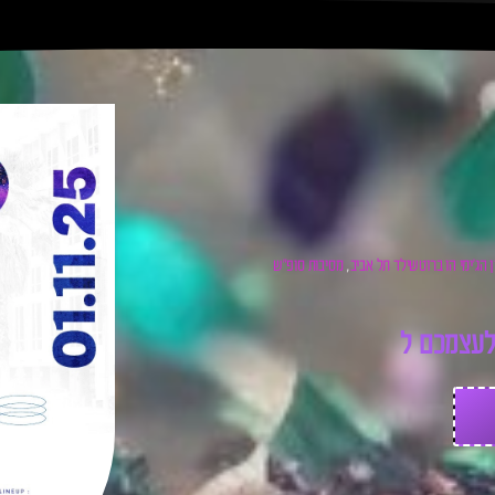
 הג׳ימי הו ברוטשילד תל אביב
מסיבות סופ"ש
,
ע
צ
מ
כ
ם
ל
כ
ר
ט
י
ס