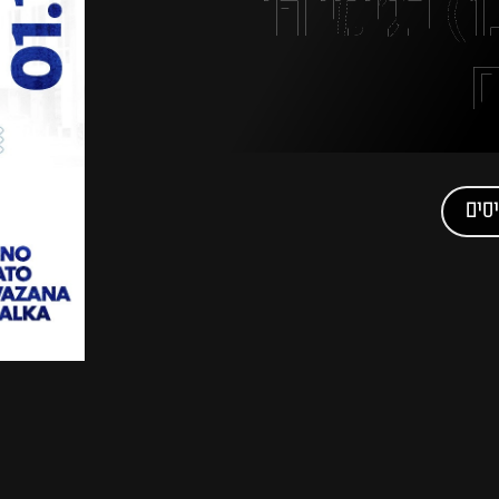
מוצאי שבת (1.11) בג׳ימי הו
ם
סים