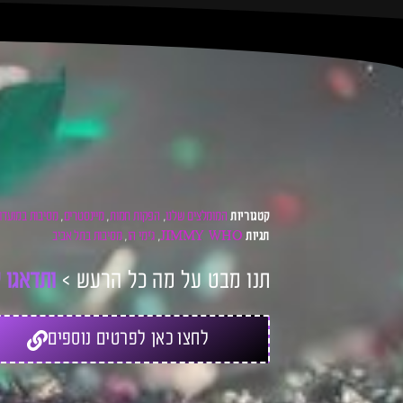
המומלצים שלנו
הפקות חמות
מיינסטרים
מסיבות במועדון
קטגוריות
,
,
,
JIMMY WHO
ג׳ימי הו
מסיבות בתל אביב
תגיות
,
,
תנו מבט על מה כל הרעש >
ו
ת
ד
א
ג
ו
ל
לחצו כאן לפרטים נוספים