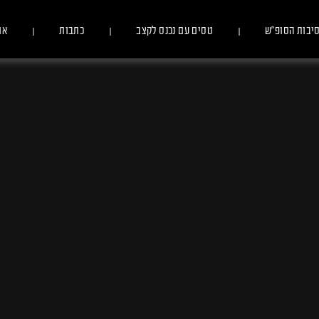
יבות הסופ״ש
טסים עם נכנס לקצב
כתבות
או