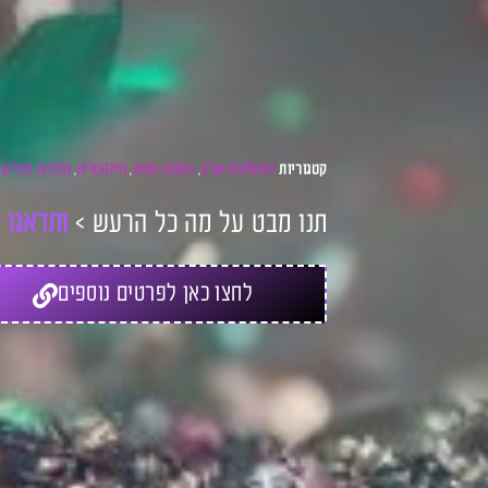
המומלצים שלנו
הפקות חמות
מיינסטרים
מסיבות סופ"ש
קטגוריות
,
,
,
,
תנו מבט על מה כל הרעש >
ו
ת
ד
א
ג
ו
ל
לחצו כאן לפרטים נוספים