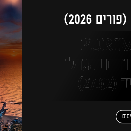
PURI
 פורים במגדלי
27.)
סים