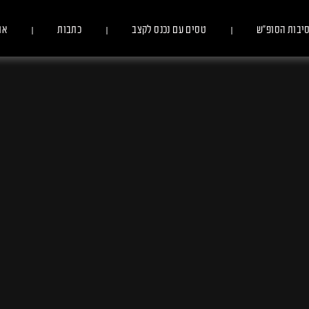
יבות הסופ״ש
טסים עם נכנס לקצב
כתבות
או