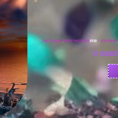
מסיבות פורים
מסיבות באוויר הפתוח
מסיבות בתל אביב
תגיות
,
ע
צ
מ
כ
ם
ל
כ
ר
ט
י
ס