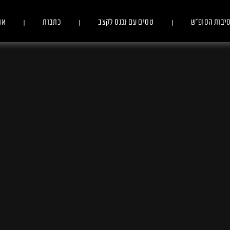
יבות הסופ״ש
טסים עם נכנס לקצב
כתבות
או