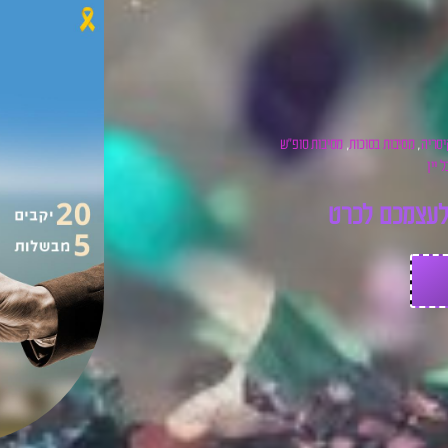
יסריה
מסיבות בסוכות
מסיבות סופ"ש
,
,
 יין
ע
צ
מ
כ
ם
ל
כ
ר
ט
י
ס