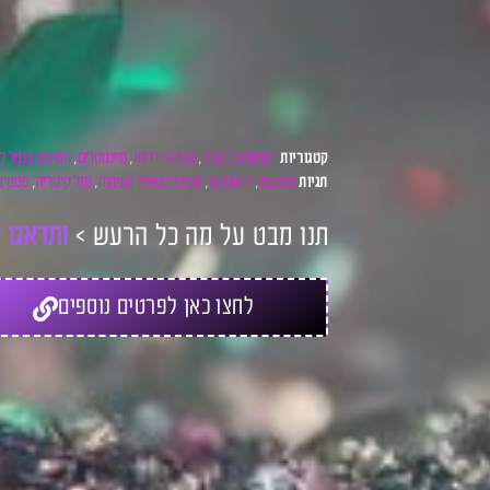
המומלצים שלנו
הפקות חמות
מיינסטרים
מסיבות בנמל ק
קטגוריות
,
,
,
הופעות
יין חופשי
מסיבות באוויר הפתוח
נמל קיסריה
פסטיבל
תגיות
,
,
,
,
תנו מבט על מה כל הרעש >
ו
ת
ד
א
ג
ו
ל
לחצו כאן לפרטים נוספים