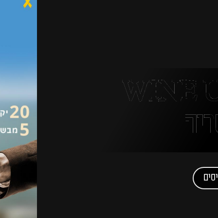
בל היין WINE UP
ריה
סים