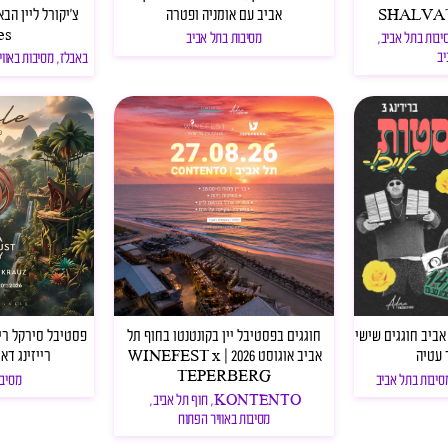
אביב עם אומניה ופטרה
es
יבות בתל אביב
,
מסיבות בתל אביב
יב
באבלז
,
מסיבות באווי
טות רידינג 3 תל אביב חוגגים שישי
חוגגים בפסטיבל יין בקונטנטו בחוף תל
 עטיה
אביב אוגוסט 2026 | WINEFEST x
רייזינג דאסט | 
TEPERBERG
סיבות בתל אביב
מסיבו
KONTENTO
,
חוף תל אביב
,
מסיבות באוויר הפתוח