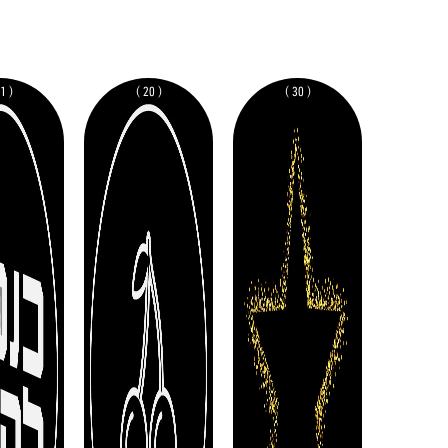
( 11 )
( 20 )
( 30 )