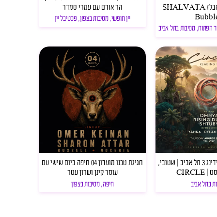
צ׳יקורל ליין הבאבלז SHALVATA
הר אודם עם עמרי סמדר
Bubbl
יין חופשי
,
מסיבות בצפון
,
פסטיבל יין
ר הפתוח
,
מסיבות בתל אביב
פסטיבל סירקל רידינג 3 תל אביב | שטובי,
חגיגת טכנו מועדון 04 חיפה ביום שישי עם
CIRCLE
עומר קינן ושרון עטר
ת בתל אביב
חיפה
,
מסיבות בצפון