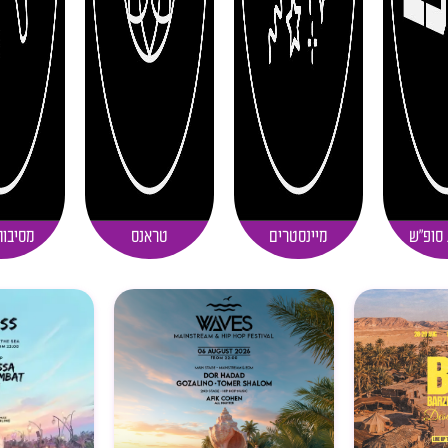
 סופ"ש
מיינסטרים
טראנס
מסיבות