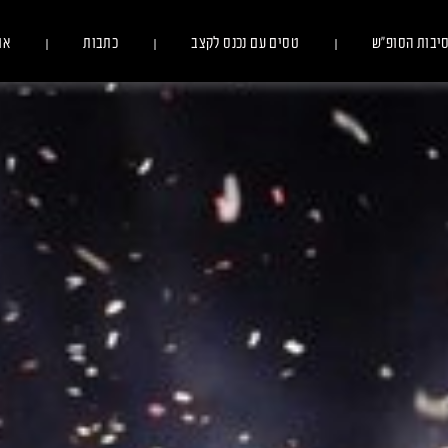
יבות הסופ״ש
טסים עם נכנס לקצב
כתבות
או