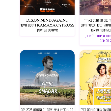
ד נמל תל אביב באוויר
DIXON MIND AGAINT
סה וגניש | כניסה חינם
KAMAYA CYPRUSS דיקסון מיינד
בהרשמה מראש
אייגנסט קפריסין
תוח
,
מסיבות בתל אביב
,
 תל אביב
ה עם אשר סוויסה ונויה
פסטיבל יין שישי צהריים אוגוסט 2026 יקב