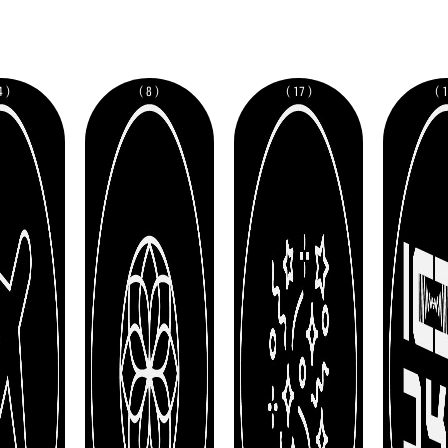
( 4 )
( 8 )
( 17 )