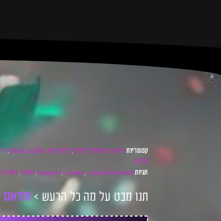
אירועים שאסור לפספס
בלאק קופי black coffee
דרק
קטגוריות
,
,
סופ"ש
zamna limassol
zamna
limassol
זאמנה
זאמנה ל
תגיות
,
,
,
,
תנו מבט על מה כל הרעש >
ו
ת
ד
א
ג
ו
ל