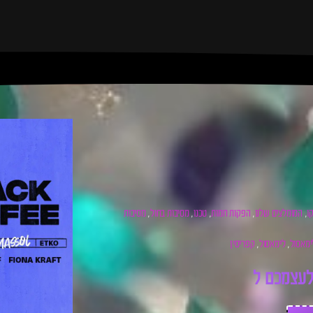
ו
המומלצים שלנו
הפקות חמות
טכנו
מסיבות בחול
מסיבות
,
,
,
,
,
ימאסול
לימאסול
קפריסין
,
,
ע
צ
מ
כ
ם
ל
כ
ר
ט
י
ס