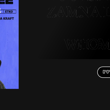
ZAMNA 
WHOM
סים