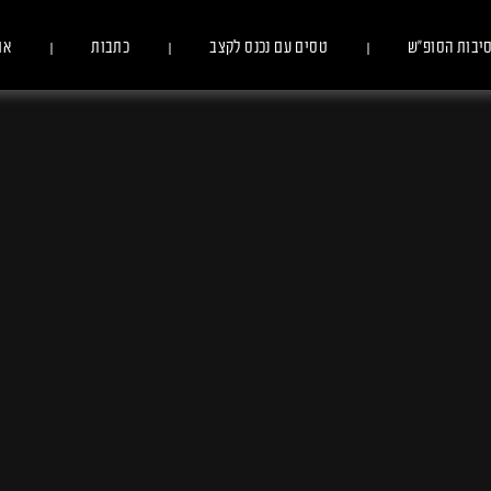
יבות הסופ״ש
טסים עם נכנס לקצב
כתבות
או