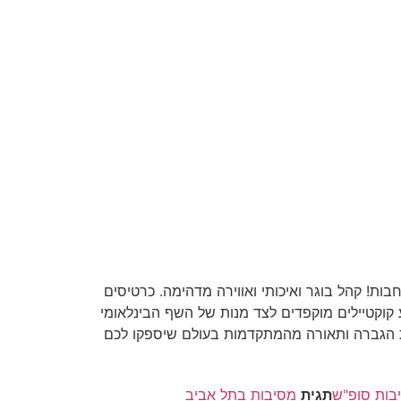
Cappella), המתחם הנוצץ בקומה ה-14 בתל אביב, חוגג בימי שישי עם ליינאפ טכנו וליינאפ מיינסטרים ב-2 רחבות! קהל בוגר ואיכותי ואווירה מדהימה. כרטיסים
וקטיילים מוקפדים לצד מנות של השף הבינלאומי
ת הגברה ותאורה מהמתקדמות בעולם שיספקו לכם
בות סופ"ש
תגית
מסיבות בתל אביב