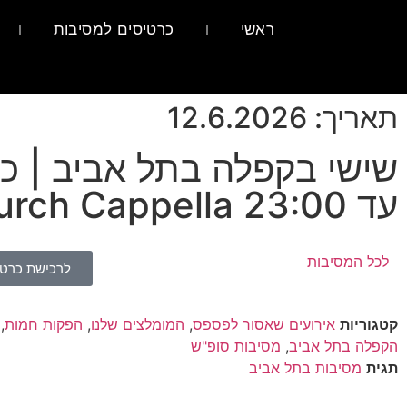
ראשי
כרטיסים למסיבות
תאריך: 12.6.2026
שישי בקפלה בתל אביב | כנ
עד 23:00 Friday Church Cappella
לכל המסיבות
לרכישת כרטי
קטגוריות
אירועים שאסור לפספס
,
המומלצים שלנו
,
הפקות חמות
,
הקפלה בתל אביב
,
מסיבות סופ"ש
תגית
מסיבות בתל אביב