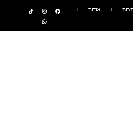
בות
אודות