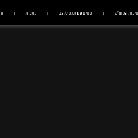
יבות הסופ״ש
טסים עם נכנס לקצב
כתבות
או