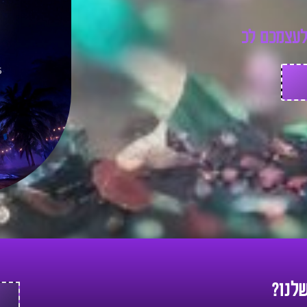
ע
צ
מ
כ
ם
ל
כ
ר
ט
י
ס
שלנו?