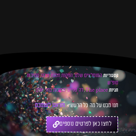
המומלצים שלנו
הפקות חמות
טכנו
מסיבות
קטגוריות
,
,
,
סופ"ש
The place
דה פלייס
מסיבות בתל אביב
תגיות
,
,
תנו מבט על מה כל הרעש >
ו
ת
ד
א
ג
ו
ל
ע
צ
מ
כ
ם
ל
לחצו כאן לפרטים נוספים