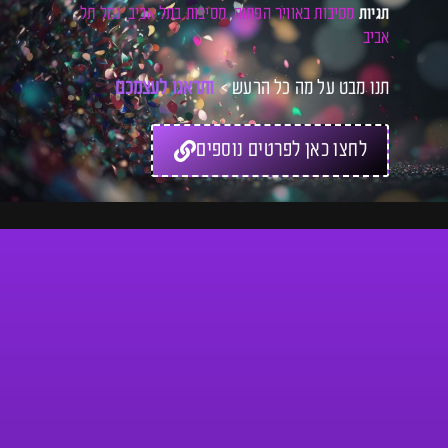
מסיבות באוויר הפתוח
מסיבות בתל אביב
נמל תל
תגיות
,
,
אביב
תנו מבט על מה כל הרעש >
ו
ת
ד
א
ג
ו
ל
ע
צ
מ
כ
ם
ל
כ
לחצו כאן לפרטים נוספים